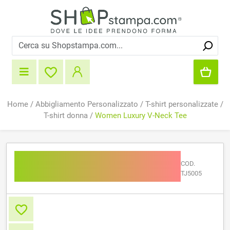
Home
/
Abbigliamento Personalizzato
/
T-shirt personalizzate
/
T-shirt donna
/
Women Luxury V-Neck Tee
Women Luxury V-Neck
COD.
Tee
TJ5005