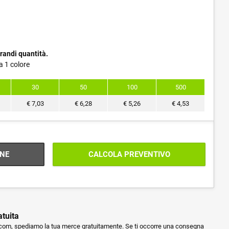
randi quantità.
a 1 colore
30
50
100
500
€
7,03
€
6,28
€
5,26
€
4,53
NE
CALCOLA PREVENTIVO
atuita
m, spediamo la tua merce gratuitamente. Se ti occorre una consegna