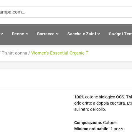
Penne
Borracce
Sacche e Zaini
Gadget Tem
/
T-shirt donna
/
Women's Essential Organic T
100% cotone biologico OCS. T-shi
orlo dritto a doppia cucitura. E
sul retro del collo.
Composizione:
Cotone
Minimo ordinabile:
1 pezzo