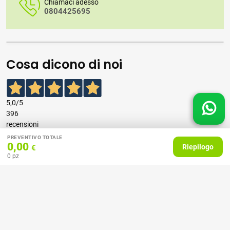
Chiamaci adesso
0804425695
Cosa dicono di noi
5,0
/5
396
recensioni
PREVENTIVO TOTALE
0,00
Riepilogo
€
Le nostre recensioni a 4 e 5 stelle.
0
pz
Clicca qui per leggerle tutte >
Precedente
Successivo
07 Aprile 2026
consiglio