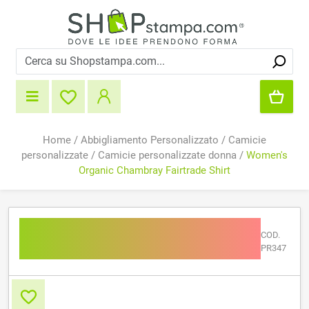
Home
/
Abbigliamento Personalizzato
/
Camicie
personalizzate
/
Camicie personalizzate donna
/
Women's
Organic Chambray Fairtrade Shirt
Women's Organic
COD.
Chambray Fairtrade Shirt
PR347