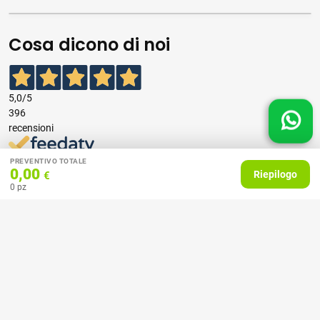
Cosa dicono di noi
5,0
/5
396
recensioni
PREVENTIVO TOTALE
Le nostre recensioni a 4 e 5 stelle.
0,00
Riepilogo
€
Clicca qui per leggerle tutte >
0
pz
Precedente
Successivo
07 Aprile 2026
consiglio
Acquirente verificato