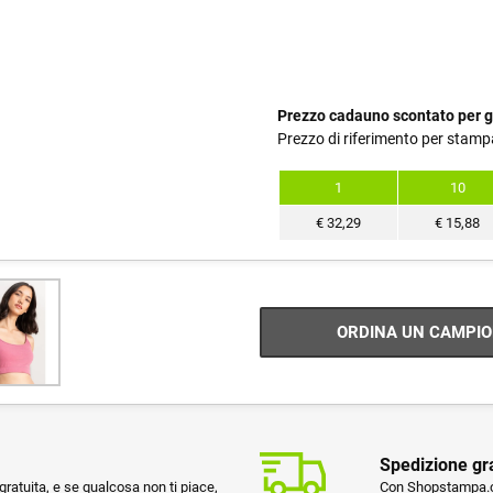
Prezzo cadauno scontato per g
Prezzo di riferimento per stamp
1
10
€
32,29
€
15,88
ORDINA UN CAMPIO
Spedizione gr
ratuita, e se qualcosa non ti piace,
Con Shopstampa.co