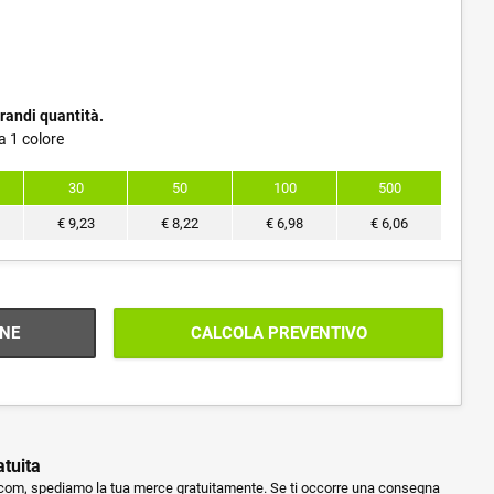
randi quantità.
a 1 colore
30
50
100
500
€
9,23
€
8,22
€
6,98
€
6,06
NE
CALCOLA PREVENTIVO
atuita
m, spediamo la tua merce gratuitamente. Se ti occorre una consegna