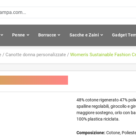
Penne
Borracce
Sacche e Zaini
Gadget Tem
e
/
Canotte donna personalizzate
/
Women's Sustainable Fashion C
Cropped Cami Top
48% cotone rigenerato 47% polie
spalline regolabili, girocollo e 
maggiore sostegno, orlo con band
100% plastica riciclata.
Composizione:
Cotone, Polieste