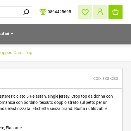
0804425695
atici
ropped Cami Top
COD. SKSK230
stere riciclato 5% elastan, single jersey. Crop top da donna con
giromanica con bordino, tessuto doppio strato sul petto per un
a elasticizzata. Etichetta senza brand. Busta riutilizzabile
re, Elastane