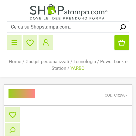
Home
/
Gadget personalizzati
/
Tecnologia
/
Power bank e
Station
/
YARBO
YARBO
COD. CR2987