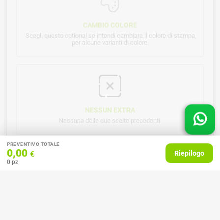
CAMBIO COLORE
Scegli questo optional se intendi cambiare il colore di stampa
per alcune varianti di colore.
NESSUN EXTRA
Nessuna delle due scelte precedenti.
PREVENTIVO TOTALE
0,00
Riepilogo
€
0
pz
Note per la stampa o altre indicazioni
Vuoi raccomandarci qualcosa?