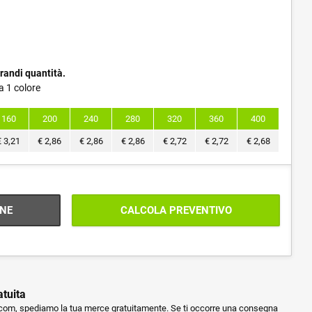
randi quantità.
a 1 colore
160
200
240
280
320
360
400
€
3,21
€
2,86
€
2,86
€
2,86
€
2,72
€
2,72
€
2,68
NE
CALCOLA PREVENTIVO
atuita
m, spediamo la tua merce gratuitamente. Se ti occorre una consegna