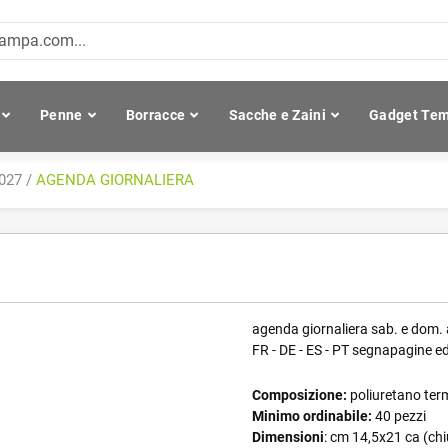
Penne
Borracce
Sacche e Zaini
Gadget Tem
2027
/
AGENDA GIORNALIERA
agenda giornaliera sab. e dom. a
FR - DE - ES - PT segnapagine ed 
Composizione:
poliuretano ter
Minimo ordinabile:
40 pezzi
Dimensioni
: cm 14,5x21 ca (ch