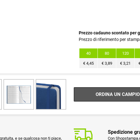
Prezzo cadauno scontato per g
Prezzo di riferimento per stamp
40
80
120
€
4,45
€
3,89
€
3,21
ORDINA UN CAMPIO
Spedizione gr
ratuita, e se qualcosa non ti piace,
Con Shopstampa.co