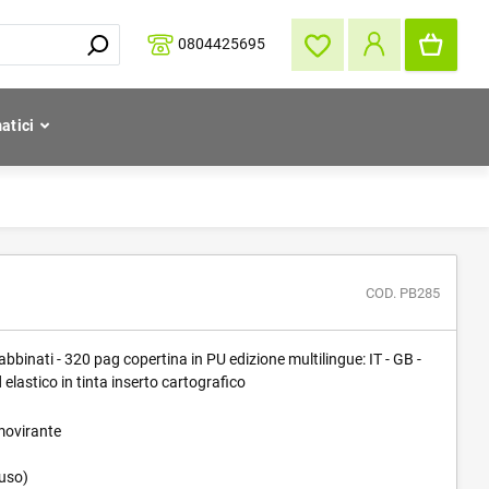
0804425695
atici
COD. PB285
bbinati - 320 pag copertina in PU edizione multilingue: IT - GB -
elastico in tinta inserto cartografico
movirante
iuso)