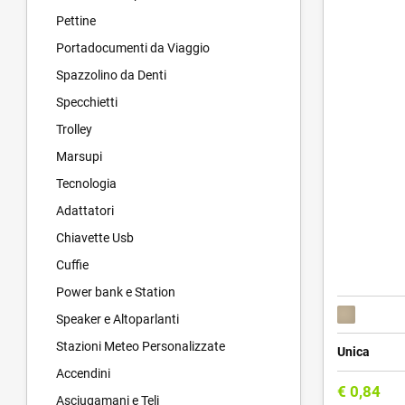
Pettine
Portadocumenti da Viaggio
Spazzolino da Denti
Specchietti
Trolley
Marsupi
Tecnologia
Adattatori
Chiavette Usb
Cuffie
Power bank e Station
Speaker e Altoparlanti
Stazioni Meteo Personalizzate
Unica
Accendini
€
0,84
Asciugamani e Teli