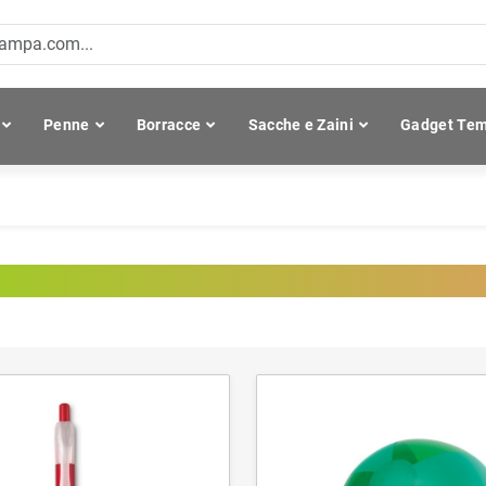
Penne
Borracce
Sacche e Zaini
Gadget Tem
ean