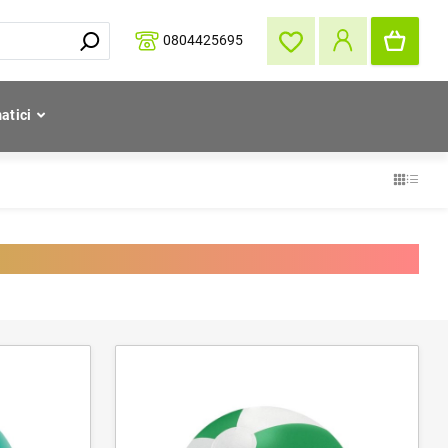
0804425695
atici