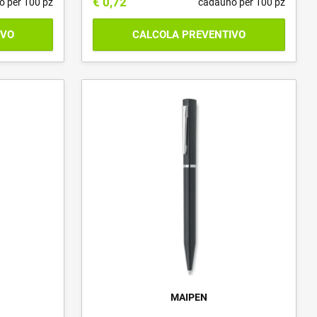
€
0,72
o per 100 pz
cadauno per 100 pz
IVO
CALCOLA PREVENTIVO
MAIPEN