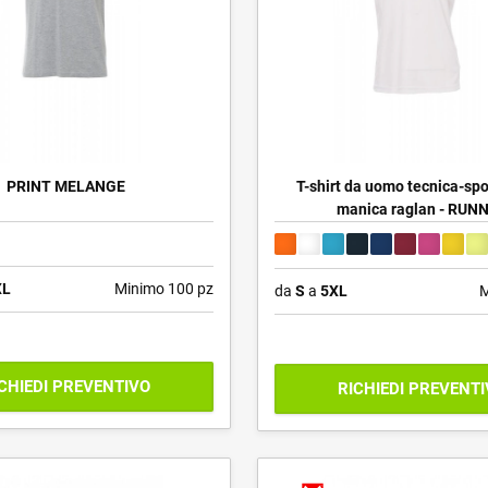
PRINT MELANGE
T-shirt da uomo tecnica-spo
manica raglan - RUN
XL
Minimo 100 pz
da
S
a
5XL
M
CHIEDI PREVENTIVO
RICHIEDI PREVENT