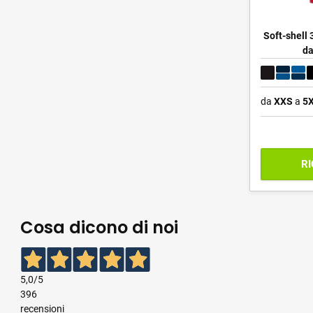
Soft-shell 
da
da
XXS
a
5
RI
Cosa dicono di noi
5,0
/5
396
recensioni