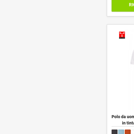
RI
Polo da uom
in tin