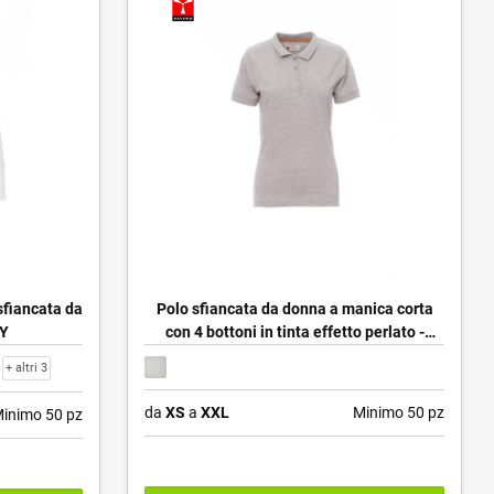
sfiancata da
Polo sfiancata da donna a manica corta
DY
con 4 bottoni in tinta effetto perlato -
VENICE LADY MELANGE
+ altri 3
da
XS
a
XXL
Minimo 50 pz
inimo 50 pz