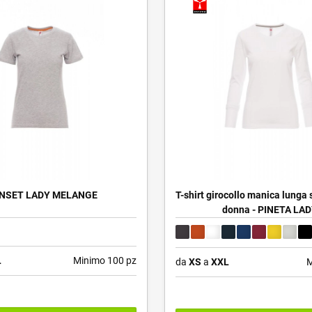
NSET LADY MELANGE
T-shirt girocollo manica lunga 
donna - PINETA LA
L
Minimo 100 pz
da
XS
a
XXL
M