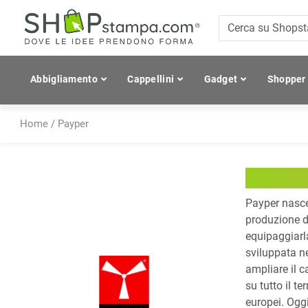
Abbigliamento
Cappellini
Gadget
Shopper
Home
/
Payper
Payper
Payper nasce
produzione d
equipaggiarla
sviluppata n
ampliare il c
su tutto il te
europei. Oggi