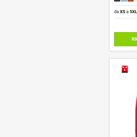
da
XS
a
5X
RI