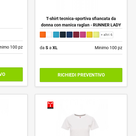
T-shirt tecnica-sportiva sfiancata da
donna con manica raglan - RUNNER LADY
+ altri 6
nimo 100 pz
da
S
a
XL
Minimo 100 pz
IVO
RICHIEDI PREVENTIVO