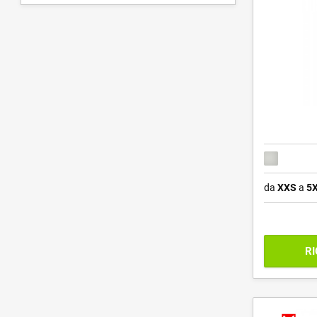
da
XXS
a
5
RI