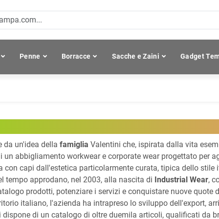
Penne
Borracce
Sacche e Zaini
Gadget Tem
 da un'idea della
famiglia
Valentini che, ispirata dalla vita esem
i un abbigliamento workwear e corporate wear progettato per ag
 con capi dall'estetica particolarmente curata, tipica dello stile
el tempo approdano, nel 2003, alla nascita di
Industrial Wear
, c
atalogo prodotti, potenziare i servizi e conquistare nuove quote 
rritorio italiano, l'azienda ha intrapreso lo sviluppo dell'export, ar
 dispone di un catalogo di oltre duemila articoli, qualificati da b