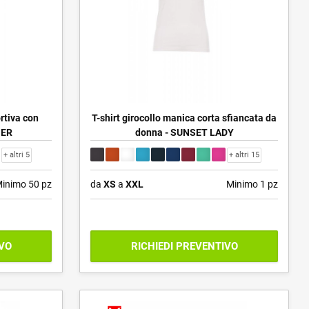
rtiva con
T-shirt girocollo manica corta sfiancata da
NER
donna - SUNSET LADY
+ altri 5
+ altri 15
inimo 50 pz
da
XS
a
XXL
Minimo 1 pz
IVO
RICHIEDI PREVENTIVO