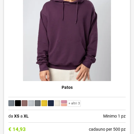
Patos
+ altri 3
da
XS
a
XL
Minimo 1 pz
€
14,93
cadauno per 500 pz