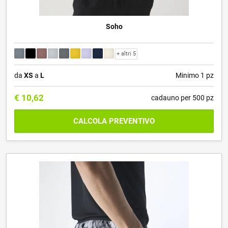
Soho
+ altri 5
da
XS
a
L
Minimo 1 pz
€
10,62
cadauno per 500 pz
CALCOLA PREVENTIVO