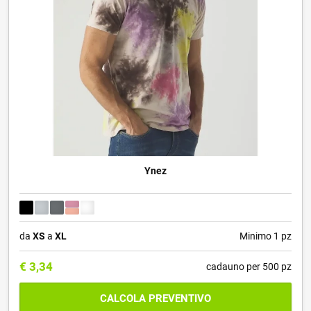
Ynez
da
XS
a
XL
Minimo 1 pz
€
3,34
cadauno per 500 pz
CALCOLA PREVENTIVO