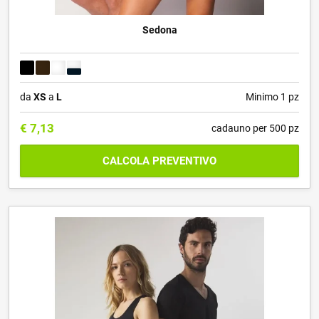
Sedona
da
XS
a
L
Minimo 1 pz
€
7,13
cadauno per 500 pz
CALCOLA PREVENTIVO