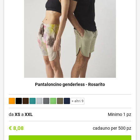
Pantaloncino genderless - Rosarito
+ altri 9
da
XS
a
XXL
Minimo 1 pz
€
8,08
cadauno per 500 pz