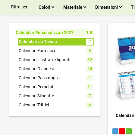
Filtra per
Colori
Materiale
Dimensioni
Ti
Calendari Personalizzati 2027
100
Calendari da Tavolo
21
Calendari Farmacia
8
Calendari Illustrati e figurati
32
Calendari Olandesi
24
Calendari Passafoglio
1
Calendari Perpetui
11
Calendari Silhoutte
7
Calendari Trittici
4
Calendari 