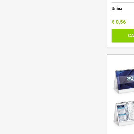
Unica
€
0,56
CA