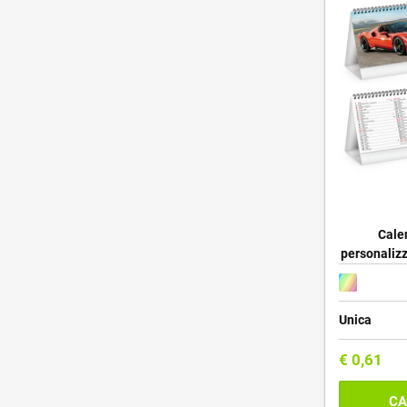
Calen
personalizz
Unica
€
0,61
CA