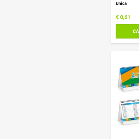
Unica
€
0,61
CA