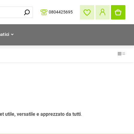
0804425695
atici
t utile, versatile e apprezzato da tutti
.