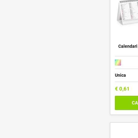
Calendari
Unica
€
0,61
CA