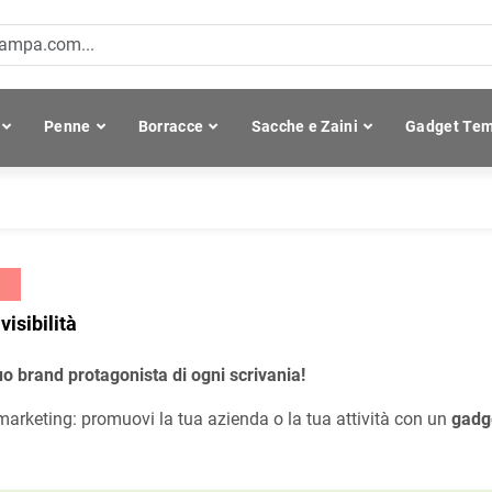
Penne
Borracce
Sacche e Zaini
Gadget Tem
ti
visibilità
tuo brand protagonista di ogni scrivania!
marketing: promuovi la tua azienda o la tua attività con un
gadge