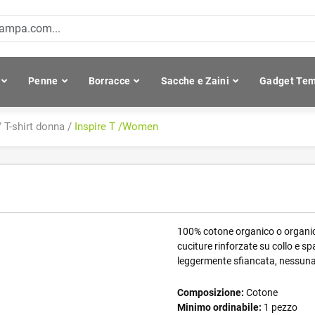
Penne
Borracce
Sacche e Zaini
Gadget Tem
/
T-shirt donna
/
Inspire T /Women
100% cotone organico o organico 
cuciture rinforzate su collo e spa
leggermente sfiancata, nessuna
Composizione:
Cotone
Minimo ordinabile:
1 pezzo