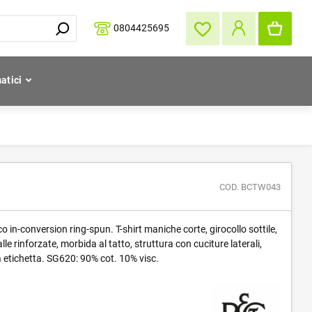
0804425695
atici
COD. BCTW043
in-conversion ring-spun. T-shirt maniche corte, girocollo sottile,
lle rinforzate, morbida al tatto, struttura con cuciture laterali,
 etichetta. SG620: 90% cot. 10% visc.