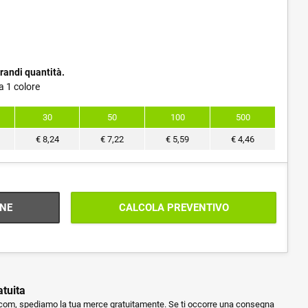
randi quantità.
a 1 colore
30
50
100
500
€
8,24
€
7,22
€
5,59
€
4,46
NE
CALCOLA PREVENTIVO
atuita
m, spediamo la tua merce gratuitamente. Se ti occorre una consegna