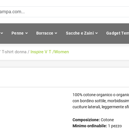
Penne
Borracce
Sacche e Zaini
Gadget Tem
/
T-shirt donna
/
Inspire V T /Women
100% cotone organico o organico 
con bordino sottile, morbidissima
cuciture laterali, leggermente s
Composizione:
Cotone
Minimo ordinabile:
1 pezzo