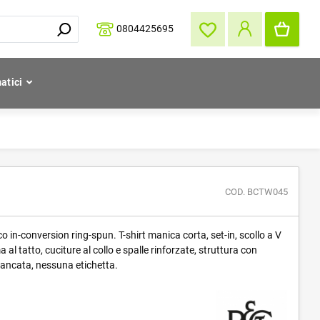
0804425695
atici
COD. BCTW045
in-conversion ring-spun. T-shirt manica corta, set-in, scollo a V
 al tatto, cuciture al collo e spalle rinforzate, struttura con
fiancata, nessuna etichetta.