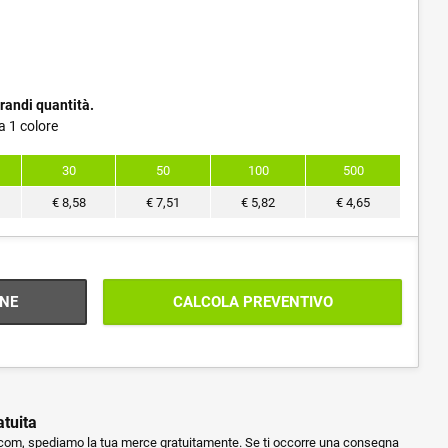
randi quantità.
a 1 colore
30
50
100
500
€
8,58
€
7,51
€
5,82
€
4,65
NE
CALCOLA PREVENTIVO
atuita
m, spediamo la tua merce gratuitamente. Se ti occorre una consegna