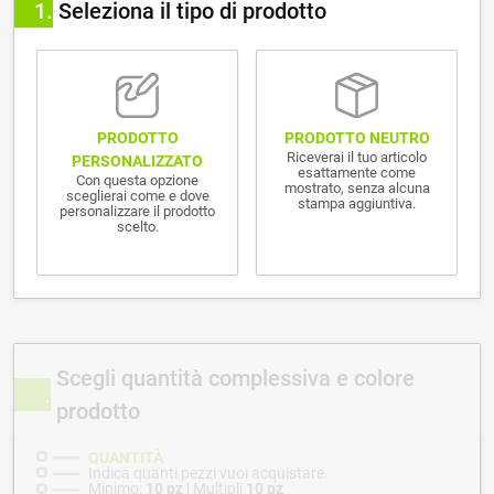
1
Seleziona il tipo di prodotto
PRODOTTO NEUTRO
PRODOTTO
Riceverai il tuo articolo
PERSONALIZZATO
esattamente come
Con questa opzione
mostrato, senza alcuna
sceglierai come e dove
stampa aggiuntiva.
personalizzare il prodotto
scelto.
Scegli quantità complessiva e colore
prodotto
QUANTITÀ
Indica quanti pezzi vuoi acquistare.
Minimo:
10 pz
| Multipli
10 pz