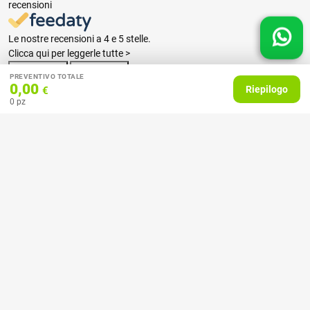
recensioni
Le nostre recensioni a 4 e 5 stelle.
Clicca qui per leggerle tutte >
Precedente
Successivo
PREVENTIVO TOTALE
0,00
Riepilogo
€
0
pz
07 Aprile 2026
consiglio
Acquirente verificato
27 Febbraio 2025
Ottime stampe e tempi celeri!
Acquirente verificato
18 Febbraio 2025
Il servizio molto buono, ho stampato con loro dei calendari, mi hanno