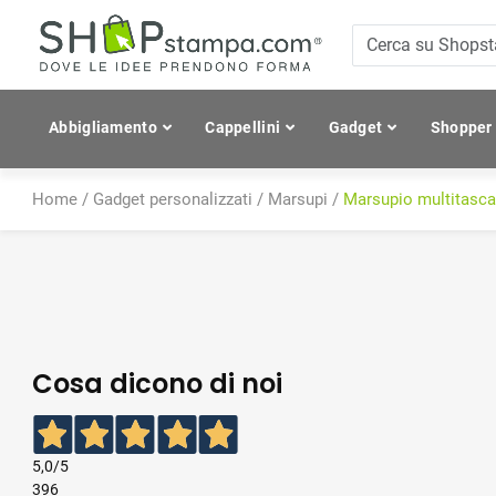
Abbigliamento
Cappellini
Gadget
Shopper
Home
/
Gadget personalizzati
/
Marsupi
/
Marsupio multitasca
Cosa dicono di noi
5,0
/5
396