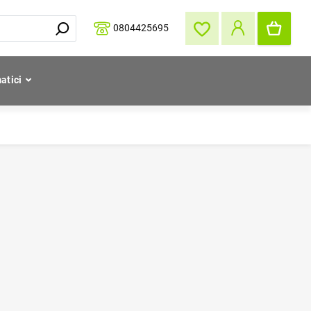
0804425695
atici