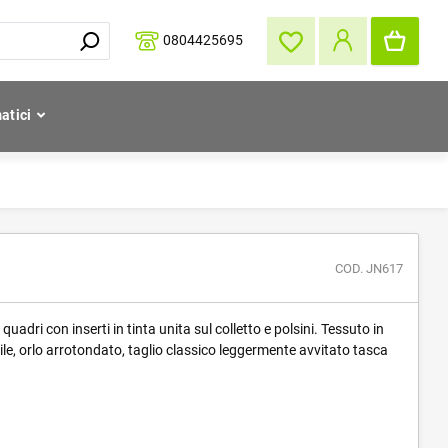
0804425695
atici
COD. JN617
adri con inserti in tinta unita sul colletto e polsini. Tessuto in
acile, orlo arrotondato, taglio classico leggermente avvitato tasca