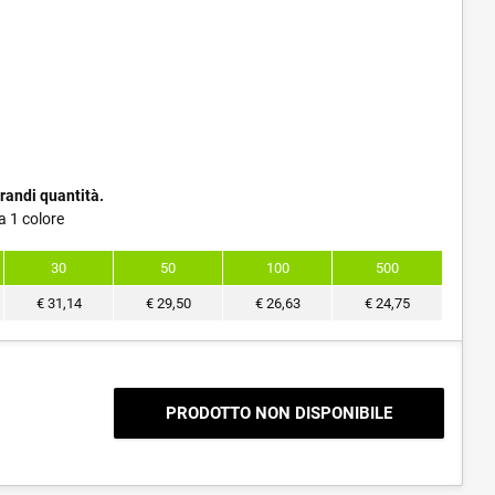
randi quantità.
a 1 colore
30
50
100
500
€
31,14
€
29,50
€
26,63
€
24,75
PRODOTTO NON DISPONIBILE