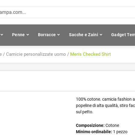
Penne
Borracce
Sacche e Zaini
Gadget Tem
e
/
Camicie personalizzate uomo
/
Men's Checked Shirt
100% cotone. camicia fashion a qu
popeline di alta qualità, stiro f
sul petto.
Composizione:
Cotone
Minimo ordinabile:
1 pezzo