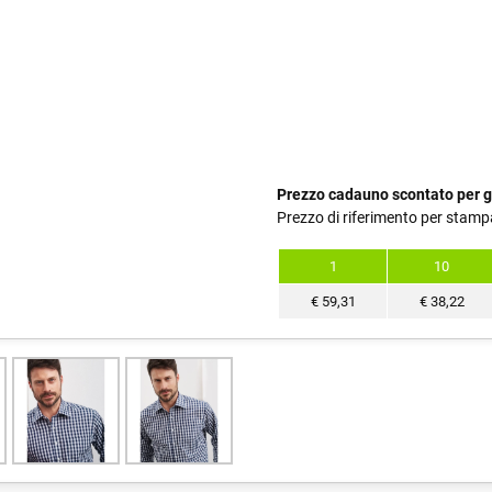
Prezzo cadauno scontato per g
Prezzo di riferimento per stamp
1
10
€
59,31
€
38,22