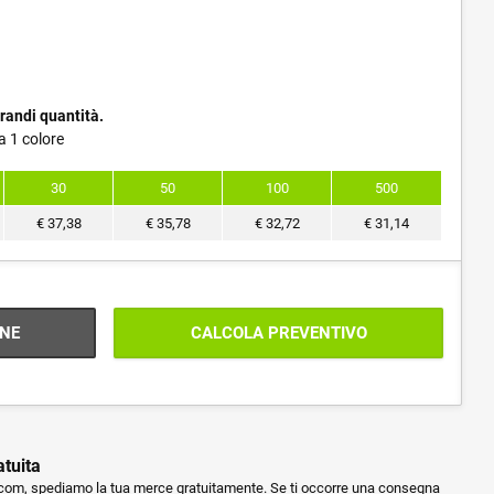
randi quantità.
a 1 colore
30
50
100
500
€
37,38
€
35,78
€
32,72
€
31,14
NE
CALCOLA PREVENTIVO
atuita
m, spediamo la tua merce gratuitamente. Se ti occorre una consegna