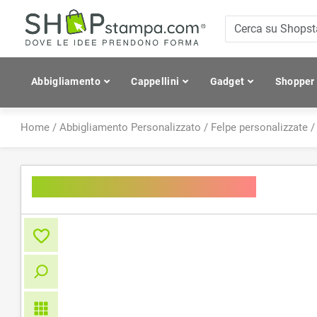
Abbigliamento
Cappellini
Gadget
Shopper
Home
/
Abbigliamento Personalizzato
/
Felpe personalizzate
Men's Doubleface Jacket