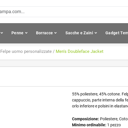
Penne
Borracce
Sacche e Zaini
Gadget Tem
/
Felpe uomo personalizzate
/
Men's Doubleface Jacket
55% poliestere, 45% cotone. Felp
cappuccio, parte interna della f
orlo inferiore e polsini in elasta
Composizione:
Poliestere, Cot
Minimo ordinabile:
1 pezzo