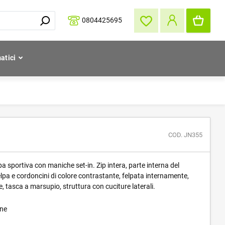
0804425695
atici
COD. JN355
a sportiva con maniche set-in. Zip intera, parte interna del
elpa e cordoncini di colore contrastante, felpata internamente,
ne, tasca a marsupio, struttura con cuciture laterali.
one