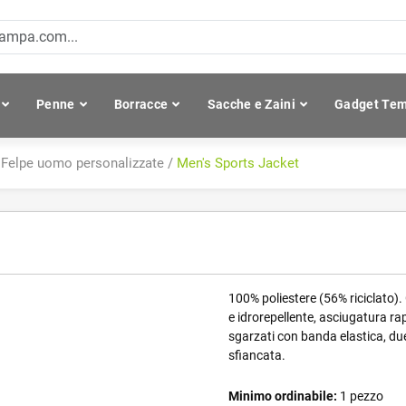
Penne
Borracce
Sacche e Zaini
Gadget Tem
/
Felpe uomo personalizzate
/
Men's Sports Jacket
100% poliestere (56% riciclato).
e idrorepellente, asciugatura ra
sgarzati con banda elastica, due
sfiancata.
Minimo ordinabile:
1 pezzo