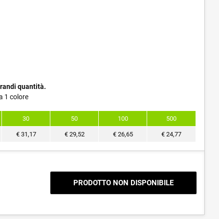
randi quantità.
a 1 colore
30
50
100
500
€
31,17
€
29,52
€
26,65
€
24,77
PRODOTTO NON DISPONIBILE