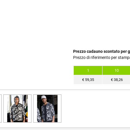
Prezzo cadauno scontato per g
Prezzo di riferimento per stamp
1
10
€
59,35
€
38,26