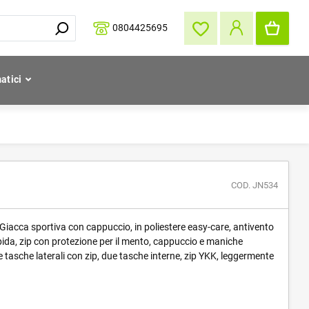
0804425695
atici
COD. JN534
 Giacca sportiva con cappuccio, in poliestere easy-care, antivento
pida, zip con protezione per il mento, cappuccio e maniche
 tasche laterali con zip, due tasche interne, zip YKK, leggermente