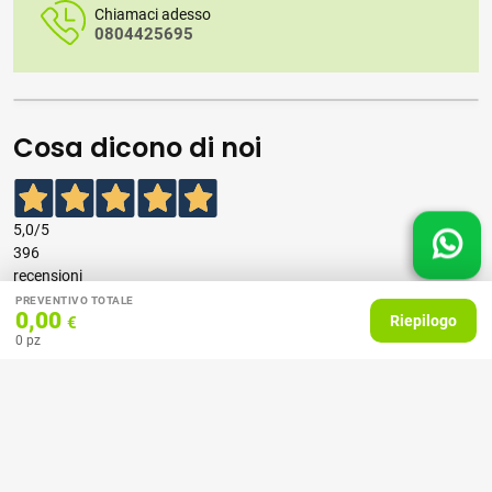
Chiamaci adesso
0804425695
Cosa dicono di noi
5,0
/5
396
recensioni
PREVENTIVO TOTALE
0,00
Riepilogo
€
Le nostre recensioni a 4 e 5 stelle.
0
pz
Clicca qui per leggerle tutte >
Precedente
Successivo
07 Aprile 2026
consiglio