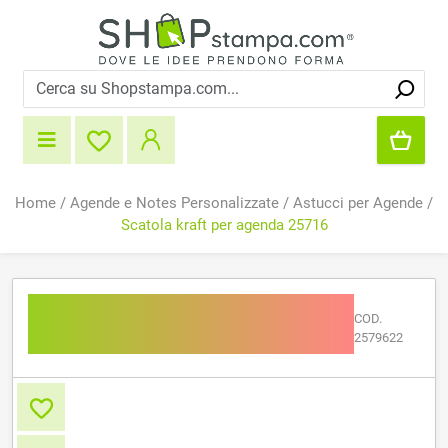
Home
/
Agende e Notes Personalizzate
/
Astucci per Agende
/
Scatola kraft per agenda 25716
Scatola kraft per agenda
COD.
25716
2579622