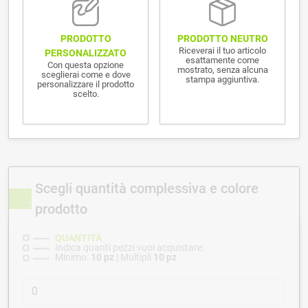
PRODOTTO NEUTRO
PRODOTTO
Riceverai il tuo articolo
PERSONALIZZATO
esattamente come
Con questa opzione
mostrato, senza alcuna
sceglierai come e dove
stampa aggiuntiva.
personalizzare il prodotto
scelto.
Scegli quantità complessiva e colore
prodotto
QUANTITÀ
Indica quanti pezzi vuoi acquistare.
Minimo:
10 pz
| Multipli
10 pz