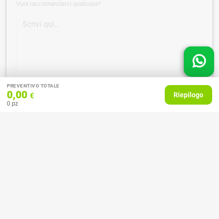
Vuoi raccomandarci qualcosa?
PREVENTIVO TOTALE
0,00
Riepilogo
€
0
pz
AGGIUNGI AL CARRELLO
HAI DIFFICOLTÀ CON IL TUO PREVENTIVO?
Il nostro servizio clienti è qui per te.
Contattaci in chat
Clicca qui
Chiamaci adesso