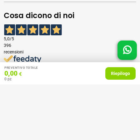
Cosa dicono di noi
5,0
/5
396
recensioni
Le nostre recensioni a 4 e 5 stelle.
PREVENTIVO TOTALE
0,00
Riepilogo
Clicca qui per leggerle tutte >
€
0
pz
Precedente
Successivo
07 Aprile 2026
consiglio
Acquirente verificato
27 Febbraio 2025