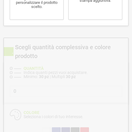
stampa aggiuntiva.
personalizzare il prodotto
scelto.
Scegli quantità complessiva e colore
prodotto
QUANTITÀ
Indica quanti pezzi vuoi acquistare.
Minimo:
30 pz
| Multipli
30 pz
COLORE
Seleziona i colori di tuo interesse.