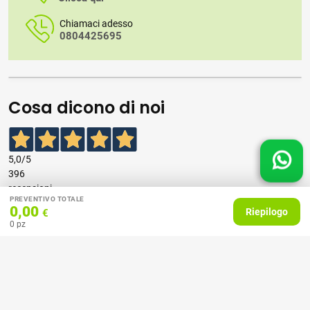
Chiamaci adesso
0804425695
Cosa dicono di noi
5,0
/5
396
recensioni
PREVENTIVO TOTALE
0,00
Riepilogo
€
Le nostre recensioni a 4 e 5 stelle.
0
pz
Clicca qui per leggerle tutte >
Precedente
Successivo
07 Aprile 2026
consiglio