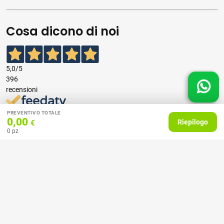
Cosa dicono di noi
5,0
/5
396
recensioni
PREVENTIVO TOTALE
Le nostre recensioni a 4 e 5 stelle.
0,00
Riepilogo
€
Clicca qui per leggerle tutte >
0
pz
Precedente
Successivo
07 Aprile 2026
consiglio
Acquirente verificato