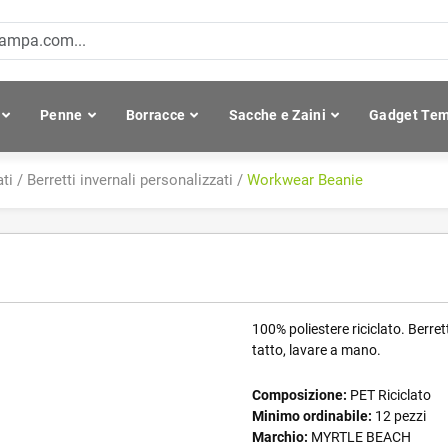
Penne
Borracce
Sacche e Zaini
Gadget Tem
ti
/
Berretti invernali personalizzati
/
Workwear Beanie
100% poliestere riciclato. Berret
tatto, lavare a mano.
Composizione:
PET Riciclato
Minimo ordinabile:
12 pezzi
Marchio:
MYRTLE BEACH