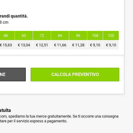
randi quantità.
 8 cm
48
60
72
84
96
108
120
€
15,63
€
13,04
€
12,51
€
11,66
€
11,28
€
9,10
€
9,10
NE
CALCOLA PREVENTIVO
atuita
m, spediamo la tua merce gratuitamente. Se ti occorre una consegna
ptare per il servizio express a pagamento.