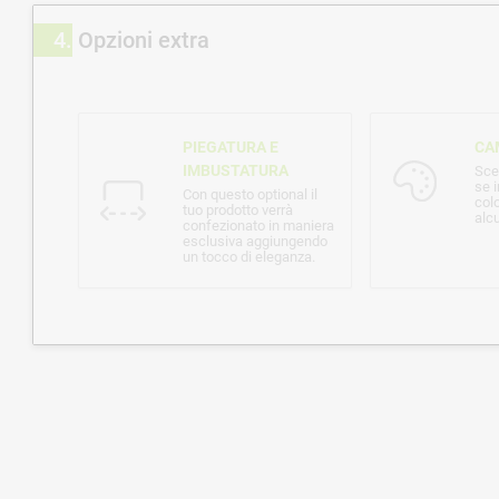
4
Opzioni extra
PIEGATURA E
CA
IMBUSTATURA
Sce
se i
Con questo optional il
col
tuo prodotto verrà
alcu
confezionato in maniera
esclusiva aggiungendo
un tocco di eleganza.
Note per la stampa o altre indicazioni