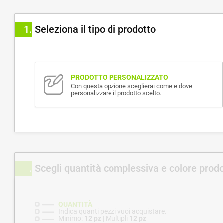
1
Seleziona il tipo di prodotto
PRODOTTO PERSONALIZZATO
Con questa opzione sceglierai come e dove
personalizzare il prodotto scelto.
Scegli quantità complessiva e colore prod
QUANTITÀ
Indica quanti pezzi vuoi acquistare.
Minimo:
12 pz
| Multipli
12 pz