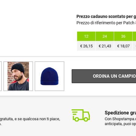
Prezzo cadauno scontato per g
Prezzo di riferimento per Patch
12
24
36
€
26,15
€
21,43
€
18,07
ORDINA UN CAMPIO
Spedizione gr
ratuita, e se qualcosa non ti piace,
Con Shopstampa.co
.
anticipata, puoi o