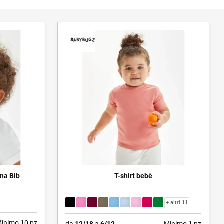
na Bib
T-shirt bebè
+ altri 11
inimo 10 pz