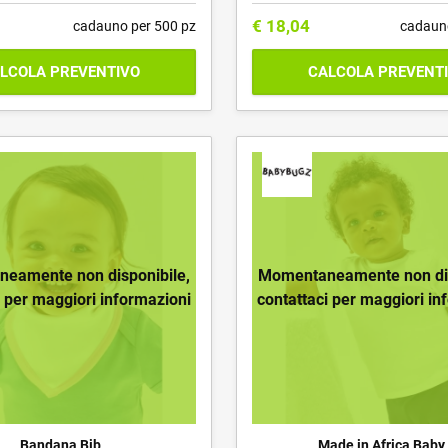
€
18,04
cadauno per 500 pz
cadaun
LCOLA PREVENTIVO
CALCOLA PREVENT
eamente non disponibile,
Momentaneamente non dis
i per maggiori informazioni
contattaci per maggiori in
Bandana Bib
Made in Africa Baby