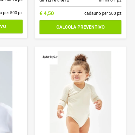
da
12/18
a
6/12
Minimo 1 pz
o per 500 pz
€
4,50
cadauno per 500 pz
IVO
CALCOLA PREVENTIVO