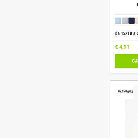
da
12/18
a
€
4,91
CA