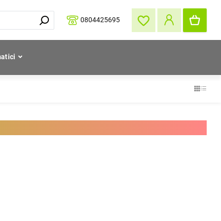
0804425695
atici