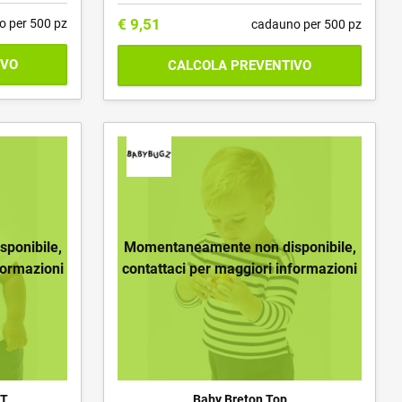
€
9,51
o per 500 pz
cadauno per 500 pz
IVO
CALCOLA PREVENTIVO
ponibile,
Momentaneamente non disponibile,
formazioni
contattaci per maggiori informazioni
 T
Baby Breton Top