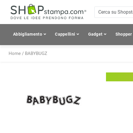
Abbigliamento
Cappellini
Gadget
Shopper
Home
/
BABYBUGZ
BABYB