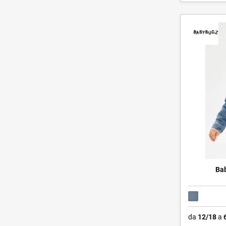
Bab
da
12/18
a