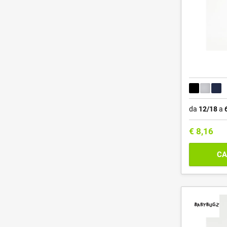
da
12/18
a
€
8,16
CA