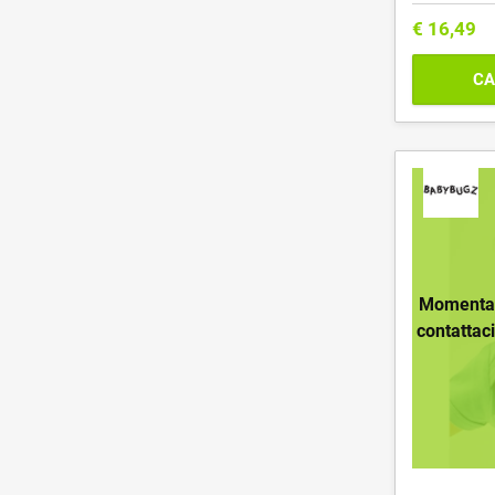
€
16,49
CA
Momentan
contattac