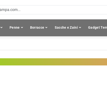
Penne
Borracce
Sacche e Zaini
Gadget Tem
UGZ