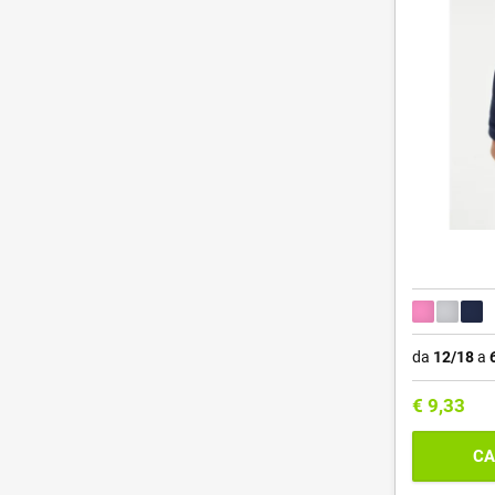
da
12/18
a
€
9,33
CA