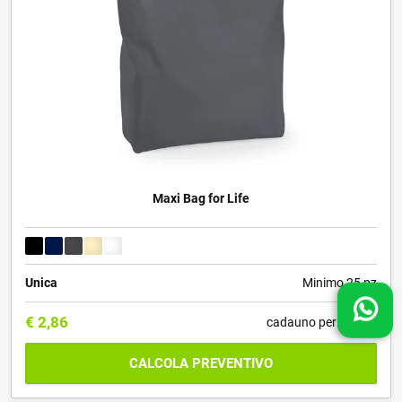
Maxi Bag for Life
Unica
Minimo 25 pz
€
2,86
cadauno per 100 pz
CALCOLA PREVENTIVO