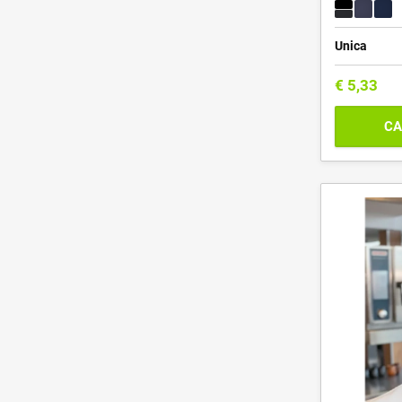
Unica
€
5,33
CA