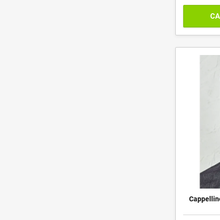
CA
Cappellino