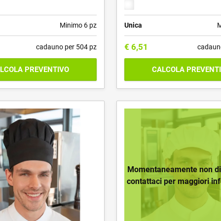
Minimo 6 pz
Unica
M
€
6,51
cadauno per 504 pz
cadaun
LCOLA PREVENTIVO
CALCOLA PREVENT
Momentaneamente non dis
contattaci per maggiori in