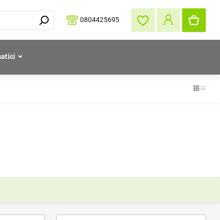
0804425695
atici