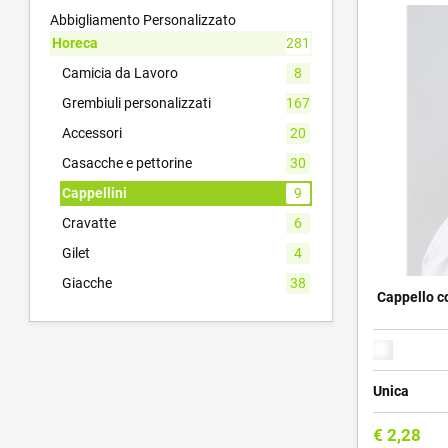
Abbigliamento Personalizzato
Horeca
281
Camicia da Lavoro
8
Grembiuli personalizzati
167
Accessori
20
Casacche e pettorine
30
Cappellini
9
Cravatte
6
Gilet
4
Giacche
38
Cappello co
Unica
€
2,28