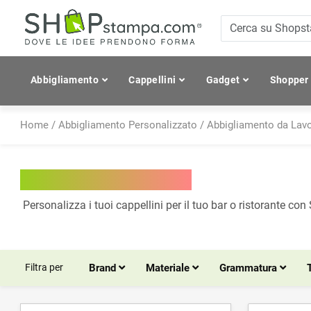
Abbigliamento
Cappellini
Gadget
Shopper
Home
/
Abbigliamento Personalizzato
/
Abbigliamento da Lav
Cappellini - Horeca
Personalizza i tuoi cappellini per il tuo bar o ristorante c
Filtra per
Brand
Materiale
Grammatura