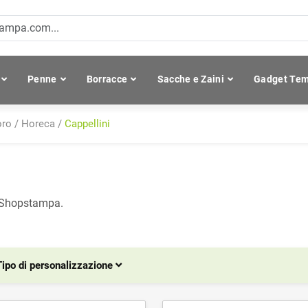
Penne
Borracce
Sacche e Zaini
Gadget Tem
oro
/
Horeca
/
Cappellini
on Shopstampa.
Tipo di personalizzazione