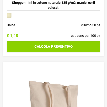
Shopper mini in cotone naturale 135 g/m2, manici corti
colorati
Unica
Minimo 50 pz
€
1,48
cadauno per 100 pz
CALCOLA PREVENTIVO