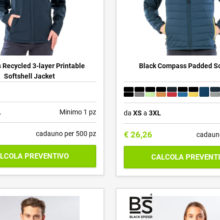
 Recycled 3-layer Printable
Black Compass Padded So
Softshell Jacket
L
Minimo 1 pz
da
XS
a
3XL
cadauno per 500 pz
€
26,26
cadaun
LCOLA PREVENTIVO
CALCOLA PREVENT