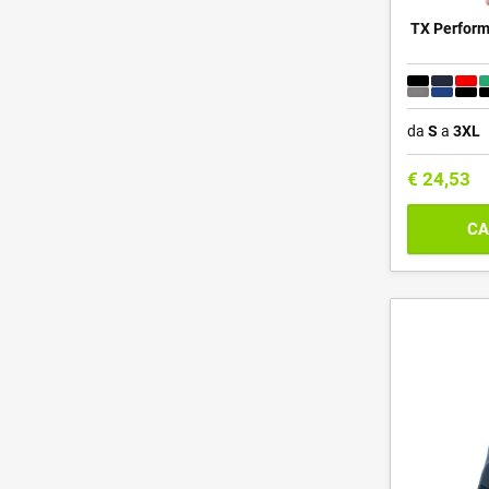
TX Perform
da
S
a
3XL
€
24,53
CA