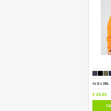
da
S
a
3XL
€
26,65
CA