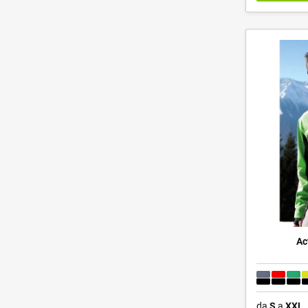
Ac
da
S
a
XXL