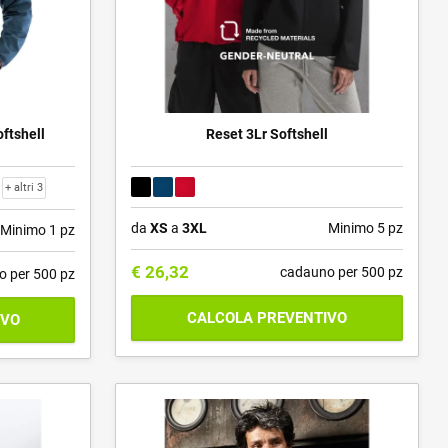
ftshell
Reset 3Lr Softshell
+ altri 3
da
XS
a
3XL
Minimo 5 pz
Minimo 1 pz
€
26,32
cadauno per 500 pz
o per 500 pz
CALCOLA PREVENTIVO
IVO