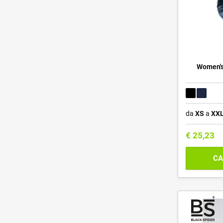
Women's
da
XS
a
XX
€
25,23
CA