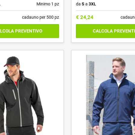
L
Minimo 1 pz
da
S
a
3XL
€
24,24
cadauno per 500 pz
cadaun
LCOLA PREVENTIVO
CALCOLA PREVENT