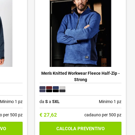
Men's Knitted Workwear Fleece Half-Zip -
Strong
Minimo 1 pz
da
S
a
5XL
Minimo 1 pz
€
27,62
o per 500 pz
cadauno per 500 pz
IVO
CALCOLA PREVENTIVO