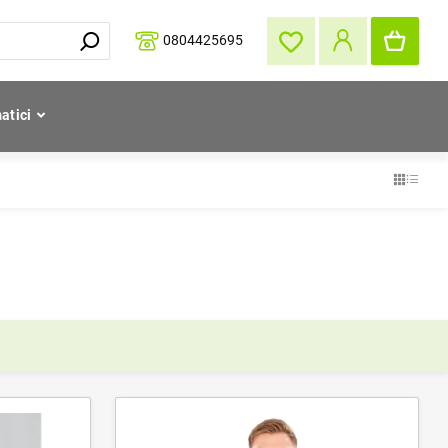
0804425695
atici