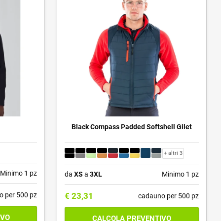
Black Compass Padded Softshell Gilet
+ altri 3
Minimo 1 pz
da
XS
a
3XL
Minimo 1 pz
o per 500 pz
€
23,31
cadauno per 500 pz
IVO
CALCOLA PREVENTIVO