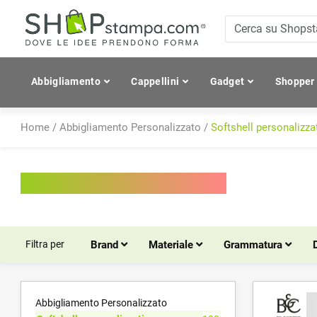
Abbigliamento
Cappellini
Gadget
Shopper
Home
/
Abbigliamento Personalizzato
/
Softshell personalizza
Softshell personalizzati
Filtra per
Brand
Materiale
Grammatura
Abbigliamento Personalizzato