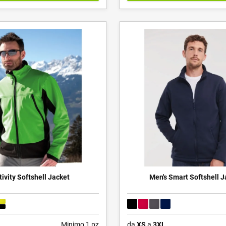
tivity Softshell Jacket
Men's Smart Softshell J
Minimo 1 pz
da
XS
a
3XL