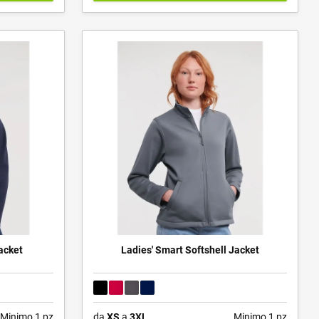
acket
Ladies' Smart Softshell Jacket
Minimo 1 pz
da
XS
a
3XL
Minimo 1 pz