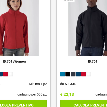
ID.701 /Women
ID.701
L
Minimo 1 pz
da
S
a
3XL
€
22,13
cadauno per 500 pz
cadaun
LCOLA PREVENTIVO
CALCOLA PREVENT