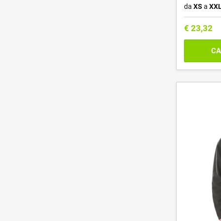
da
XS
a
XX
€
23,32
CA