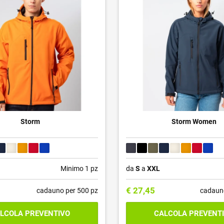
Storm
Storm Women
Minimo 1 pz
da
S
a
XXL
€
27,45
cadauno per 500 pz
cadaun
LCOLA PREVENTIVO
CALCOLA PREVENT